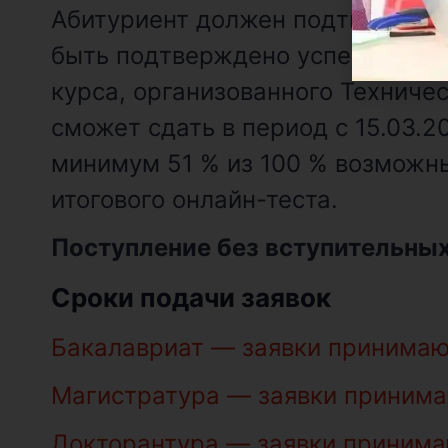
Абитуриент должен подтвердить 
быть подтверждено успешным пр
курса, организованного Техниче
сможет сдать в период с 15.03.
минимум 51 % из 100 % возможны
итогового онлайн-теста.
Поступление без вступительных
Сроки подачи заявок
Бакалавриат — заявки принимают
Магистратура — заявки принимаю
Докторантура — заявки принимаю