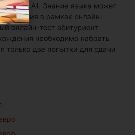
 уровне A1. Знание языка может
тирования в рамках онлайн-
вый онлайн-тест абитуриент
рохождения необходимо набрать
я только две попытки для сдачи
о
евро
евро