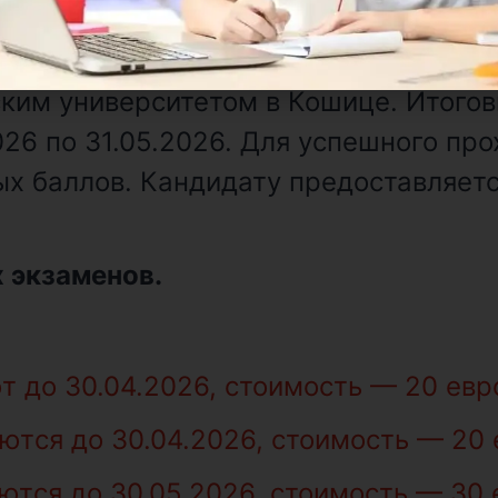
знание словацкого языка минимум на
охождением бесплатного онлайн-тес
ским университетом в Кошице. Итого
2026 по 31.05.2026. Для успешного п
х баллов. Кандидату предоставляетс
 экзаменов.
 до 30.04.2026, стоимость — 20 евр
тcя до 30.04.2026, стоимость — 20 
тcя до 30.05.2026, стоимость — 30 