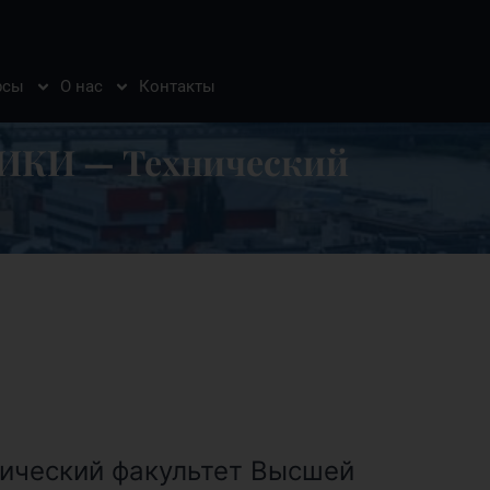
рсы
О нас
Контакты
КИ — Технический
нический факультет Высшей