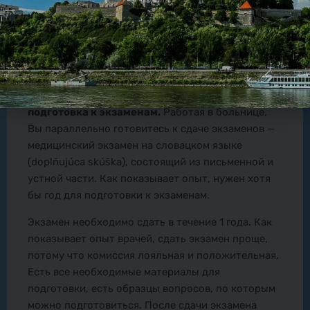
По
продлении контракта, следующий шаг – это
подготовка к экзаменам.
Работая в больнице,
Вы параллельно готовитесь к сдаче экзаменов —
медицинский экзамен на словацком языке
(doplňujúca skúška), состоящий из письменной и
устной части. Как показывает опыт, нужен хотя
бы год для подготовки к экзаменам.
Экзамен необходимо сдать в течение 1 года. Как
показывает опыт врачей, сдать экзамен проще,
потому что комиссия лояльная и положительная.
Есть все необходимые материалы для
подготовки, есть образцы вопросов, по которым
можно подготовиться. После сдачи экзамена