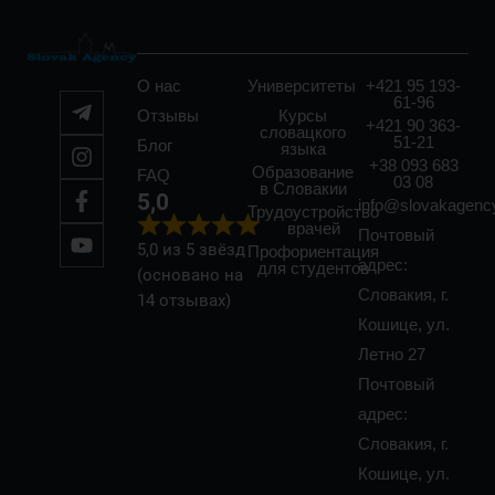
О нас
Университеты
+421 95 193-
61-96
Отзывы
Курсы
+421 90 363-
словацкого
51-21
Блог
языка
+38 093 683
Образование
FAQ
03 08
в Словакии
5,0
info@slovakagenc
Трудоустройство
врачей
Почтовый
5,0 из 5 звёзд
Профориентация
адрес:
для студентов
(основано на
Словакия, г.
14 отзывах)
Кошице, ул.
Летно 27
Почтовый
адрес:
Словакия, г.
Кошице, ул.