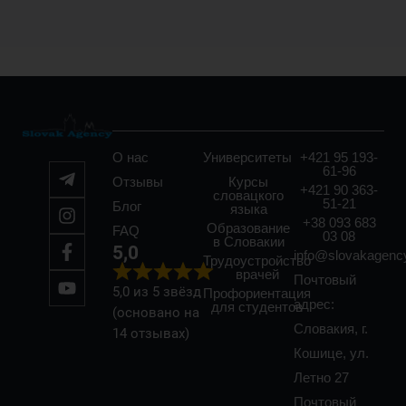
О нас
Университеты
+421 95 193-
61-96
Отзывы
Курсы
+421 90 363-
словацкого
51-21
Блог
языка
+38 093 683
Образование
FAQ
03 08
в Словакии
5,0
info@slovakagenc
Трудоустройство
врачей
Почтовый
5,0 из 5 звёзд
Профориентация
адрес:
для студентов
(основано на
Словакия, г.
14 отзывах)
Кошице, ул.
Летно 27
Почтовый