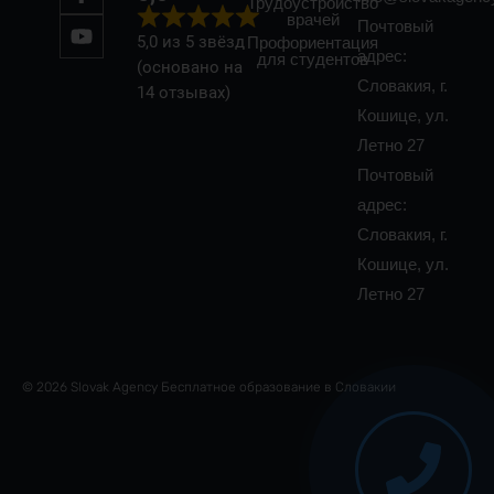
Трудоустройство
v
врачей
Почтовый
e
5,0 из 5 звёзд
Профориентация
адрес:
для студентов
:
(основано на
Словакия, г.
14 отзывах)
Кошице, ул.
Летно 27
Почтовый
адрес:
Словакия, г.
Кошице, ул.
Летно 27
© 2026 Slovak Agency Бесплатное образование в Словакии