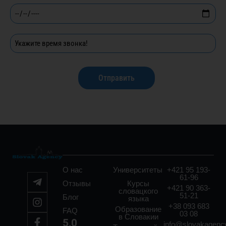
A
l
t
e
r
О нас
Университеты
+421 95 193-
n
61-96
Отзывы
Курсы
a
+421 90 363-
словацкого
51-21
Блог
языка
t
+38 093 683
Образование
FAQ
03 08
i
в Словакии
5,0
info@slovakagenc