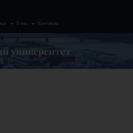
рсы
О нас
Контакты
 университет