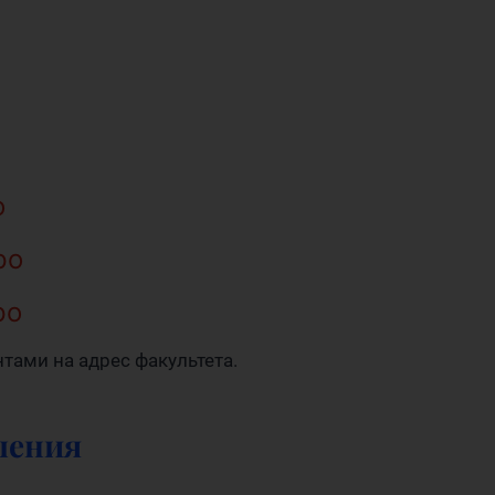
о
ро
ро
тами на адрес факультета.
ления