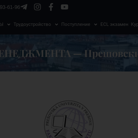
93-61-96
ЗЫ
Трудоустройство
Поступление
ECL экзамен
Ку
ЕНЕДЖМЕНТА — Прешовский