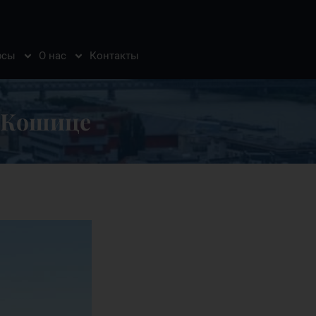
рсы
О нас
Контакты
в Кошице