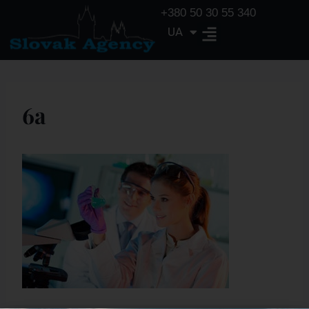
+380 50 30 55 340
UA
EN
6a