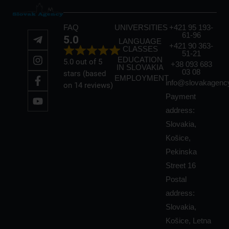
e
r
FAQ
UNIVERSITIES
+421 95 193-
61-96
n
5.0
LANGUAGE
+421 90 363-
CLASSES
a
51-21
EDUCATION
5.0 out of 5
+38 093 683
t
IN SLOVAKIA
03 08
stars (based
EMPLOYMENT
i
info@slovakagenc
on 14 reviews)
v
Payment
e
address:
:
Slovakia,
Košice,
Pekinska
Street 16
Postal
address:
Slovakia,
Košice, Letna