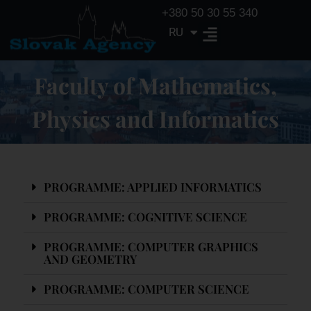
+380 50 30 55 340
RU
UA
Faculty of Mathematics,
Physics and Informatics
PROGRAMME: APPLIED INFORMATICS
PROGRAMME: COGNITIVE SCIENCE
PROGRAMME: COMPUTER GRAPHICS
AND GEOMETRY
PROGRAMME: COMPUTER SCIENCE