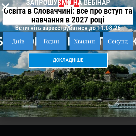
Consultation
ЗАПРОШУЄМО НА ВЕБІНАР
Освіта в Словаччині: все про вступ та
навчання в 2027 році
Встигніть зареєструватися до 11.08.26
Днів
Годин
Хвилин
Секунд
ДОКЛАДНІШЕ
A
l
t