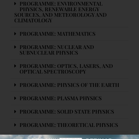
PROGRAMME: ENVIRONMENTAL
PHYSICS, RENEWABLE ENERGY
SOURCES, AND METEOROLOGY AND
CLIMATOLOGY
PROGRAMME: MATHEMATICS
PROGRAMME: NUCLEAR AND
SUBNUCLEAR PHYSICS
PROGRAMME: OPTICS, LASERS, AND
OPTICAL SPECTROSCOPY
PROGRAMME: PHYSICS OF THE EARTH
PROGRAMME: PLASMA PHYSICS
PROGRAMME: SOLID STATE PHYSICS
PROGRAMME: THEORETICAL PHYSICS