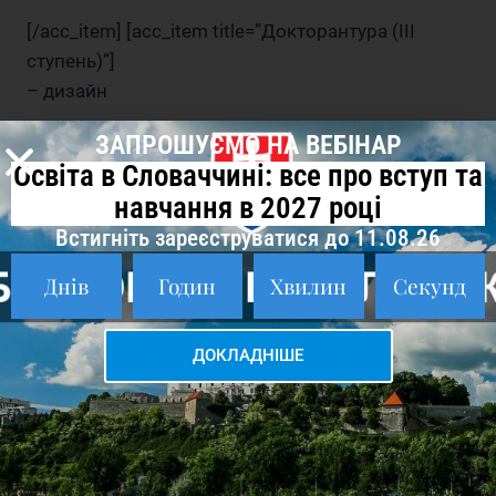
[/acc_item] [acc_item title=”Докторантура (III
ступень)”]
– дизайн
ЗАПРОШУЄМО НА ВЕБІНАР
– Вільне мистецтво
Освіта в Словаччині: все про вступ та
навчання в 2027 році
[/acc_item] [/accordion]
Встигніть зареєструватися до 11.08.26
Днів
Годин
Хвилин
Секунд
Сторінка факультету
Документи, необхідні для
ДОКЛАДНІШЕ
вступу