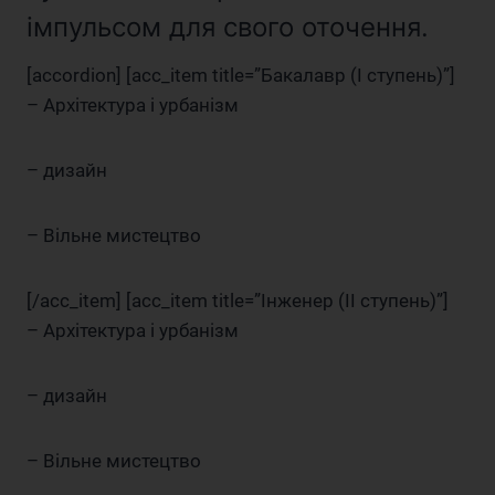
імпульсом для свого оточення.
[accordion] [acc_item title=”Бакалавр (I ступень)”]
– Архітектура і урбанізм
– дизайн
– Вільне мистецтво
[/acc_item] [acc_item title=”Інженер (II ступень)”]
– Архітектура і урбанізм
– дизайн
– Вільне мистецтво