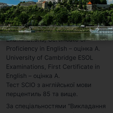
University of Cambridge ESOL
Examinations, Certificate in
Advanced English– оцінка A.
University of Cambridge ESOL
Examinations, Certificate of
Proficiency in English – оцінка A.
University of Cambridge ESOL
Examinations, First Certificate in
English – оцінка A.
Тест SCIO з англійської мови
перцентиль 85 та вище.
За спеціальностями “Викладання