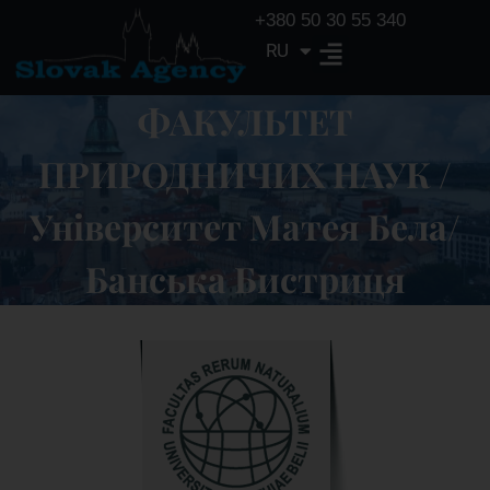
+380 50 30 55 340
RU
EN
ФАКУЛЬТЕТ
ПРИРОДНИЧИХ НАУК /
Університет Матея Бела/
Банська Бистриця