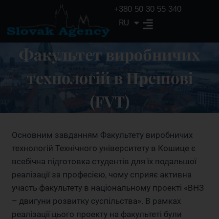
+380 50 30 55 340
RU
EN
Факультет виробничих
технологій в Прешові
(FVT)
Основним завданням Факультету виробничих
технологій Технічного університету в Кошице є
всебічна підготовка студентів для їх подальшої
реалізації за професією, чому сприяє активна
участь факультету в національному проекті «ВНЗ
– двигуни розвитку суспільства». В рамках
реалізації цього проекту на факультеті були