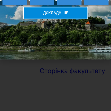
– Технологія обробки
ДОКЛАДНІШЕ
[/acc_item] [/accordion]
Документи, необхідні для
вступу
Сторінка факультету