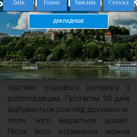
Днів
Годин
Хвилин
Секунд
навчання (якщо такі є) з
апостилем;
ДОКЛАДНІШЕ
– медична страховка.
Отримати дозвіл на роботу, а
потім шукати роботу – це
неприйнятний варіант, тому що
дозвіл видається тільки на
підставі трудового договору з
роботодавцем. Протягом 30 днів
відбувається розгляд документів,
після чого видається дозвіл.
Після його отримання можна