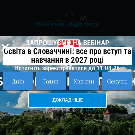
ЗАПРОШУЄМО НА ВЕБІНАР
Освіта в Словаччині: все про вступ та
навчання в 2027 році
Про нас
Встигніть зареєструватися до 11.08.26
Відгуки
Блог
Днів
Годин
Хвилин
Секунд
FAQ
5,0
5,0 з 5 зірок (на основі 14 відгуків)
ДОКЛАДНІШЕ
Універститети Словаччини
Курси словацької мови
Освіта в Словаччині